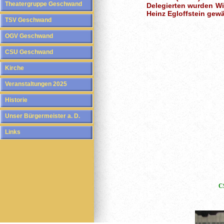
Theatergruppe Geschwand
Delegierten wurden Wil
Heinz Egloffstein gewä
TSV Geschwand
OGV Geschwand
CSU Geschwand
Kirche
Veranstaltungen 2025
Historie
Unser Bürgermeister a. D.
Links
CS