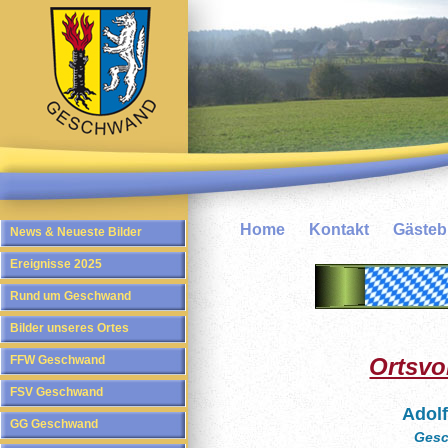
Home
Kontakt
Gäste
News & Neueste Bilder
Ereignisse 2025
Rund um Geschwand
Bilder unseres Ortes
FFW Geschwand
Ortsvo
FSV Geschwand
Adolf
GG Geschwand
Ges