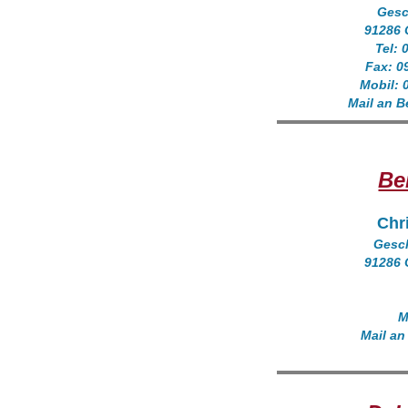
Ges
91286 
Tel: 
Fax: 0
Mobil: 
Mail an B
Be
Chri
Gesc
91286 
M
Mail an