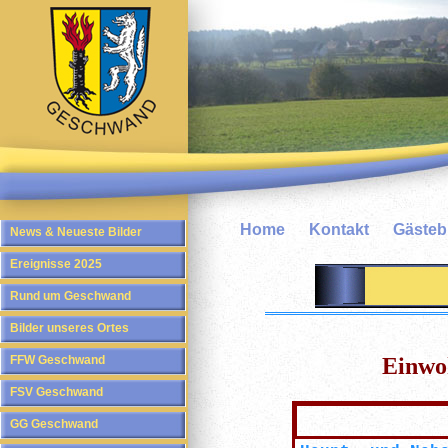
Home
Kontakt
Gäste
News & Neueste Bilder
Ereignisse 2025
Rund um Geschwand
Bilder unseres Ortes
FFW Geschwand
Einwo
FSV Geschwand
GG Geschwand