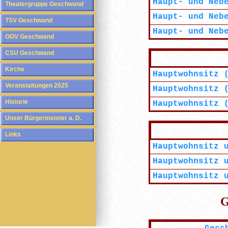
Haupt- und Neb
Theatergruppe Geschwand
Haupt
- und Neb
TSV Geschwand
Haupt
- und Neb
OGV Geschwand
CSU Geschwand
Kirche
Hauptwohnsitz 
Veranstaltungen 2025
Hauptwohnsitz 
Historie
Hauptwohnsitz 
Unser Bürgermeister a. D.
Links
Hauptwohnsitz 
Hauptwohnsitz
u
Hauptwohnsitz
u
G