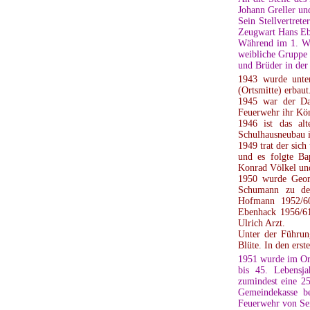
Johann Greller un
Sein Stellvertret
Zeugwart Hans Eben
Während im 1. Wel
weibliche Gruppe 
und Brüder in der
1943 wurde unte
(Ortsmitte) erbaut
1945 war der Da
Feuerwehr ihr Kön
1946 ist das alt
Schulhausneubau i
1949 trat der sic
und es folgte Ba
Konrad Völkel und
1950 wurde Geor
Schumann zu des
Hofmann 1952/60
Ebenhack 1956/61
Ulrich Arzt.
Unter der Führun
Blüte. In den ers
1951 wurde im Ort
bis 45. Lebensja
zumindest eine 25
Gemeindekasse be
Feuerwehr von Se