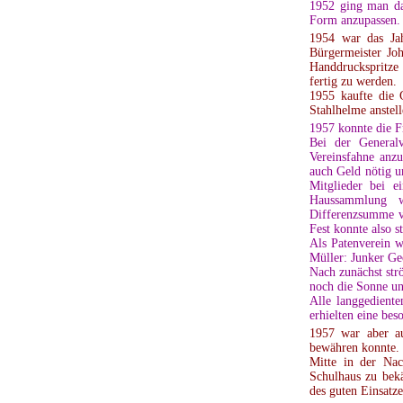
1952 ging man da
Form anzupassen.
1954 war das Jah
Bürgermeister Joh
Handdruckspritze
fertig zu werden.
1955 kaufte die 
Stahlhelme anstel
1957 konnte die F
Bei der General
Vereinsfahne anzu
auch Geld nötig u
Mitglieder bei 
Haussammlung w
Differenzsumme v
Fest konnte also st
Als Patenverein w
Müller: Junker Ge
Nach zunächst str
noch die Sonne un
Alle langgedient
erhielten eine be
1957 war aber au
bewähren konnte.
Mitte in der Na
Schulhaus zu bek
des guten Einsatz