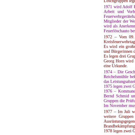
Löschgruppen lege
1971 wird Adolf F
Arbeit und Vorb
Feuerwehrgeräteh
Mitglieder der We
wird als Anerkenn
Feuerlöschauto bes
1972 – Vom 09. b
Kreisfeuerwehrtag
Es wird ein große
und Bürgerinnen de
Es legen drei Gru
Georg Horn wird f
eine Urkunde.
1974 – Die Geschw
Reichelsmühle be
das Leistungsabze
1975 legen zwei G
1976 – Kommanda
Bernd Schmid un
Gruppen die Prüfu
Im November muss
1977 – Im Juli wi
weitere Gruppen
Ausrüstungsgegen
Brandbekämpfung 
1978 legen zwei G