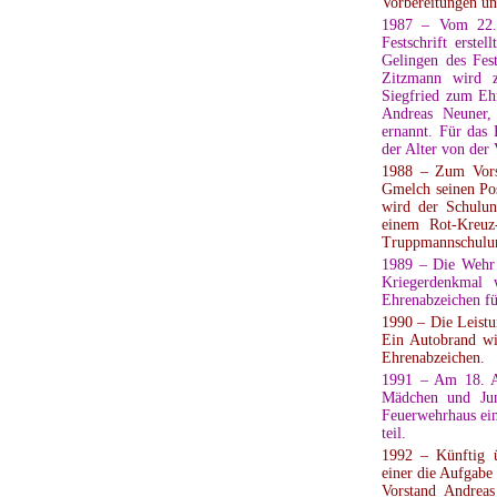
Vorbereitungen un
1987 – Vom 22. 
Festschrift erst
Gelingen des Fes
Zitzmann wird 
Siegfried zum Eh
Andreas Neuner,
ernannt. Für das 
der Alter von der V
1988 – Zum Vors
Gmelch seinen Pos
wird der Schulun
einem Rot-Kreuz
Truppmannschulun
1989 – Die Wehr 
Kriegerdenkmal 
Ehrenabzeichen für
1990 – Die Leist
Ein Autobrand wi
Ehrenabzeichen.
1991 – Am 18. A
Mädchen und Jun
Feuerwehrhaus ei
teil.
1992 – Künftig ü
einer die Aufgabe
Vorstand Andreas