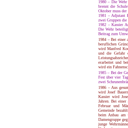
1980 – Die Wehr 
brennt die Schul
Oktober muss der 
1981 – Adjutant H
zwei Gruppen die 
1982 – Kassier An
Die Wehr beteiligt
Beitrag zum Umwe
1984 – Bei einer
beruflichen Grün
wird Manfred Koc
und die Gefahr 
Leistungsabzeich
erarbeitet und b
wird ein Fahnensch
1985 – Bei der Ge
Fest über vier Ta
zwei Scheunenbrä
1986 – Aus gesun
wird Josef Bauer
Kassier wird Jos
Jahren. Bei einer
Februar und Mär
Gemeinde bezahlt
beim Anbau am Ge
Damengruppe gegrü
junge Wehrmänne