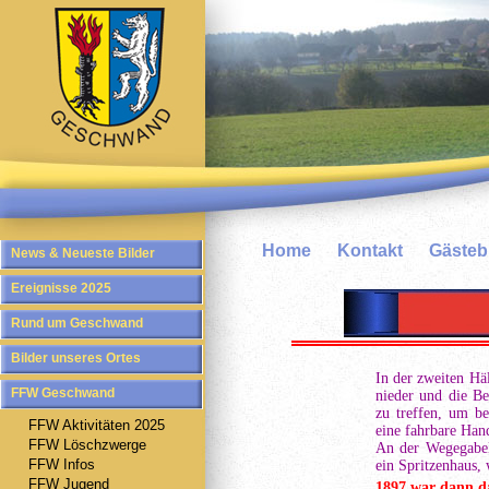
Home
Kontakt
Gäste
News & Neueste Bilder
Ereignisse 2025
Rund um Geschwand
Bilder unseres Ortes
In der zweiten Häl
FFW Geschwand
nieder und die Be
zu treffen, um be
FFW Aktivitäten 2025
eine fahrbare Han
FFW Löschzwerge
An der Wegegabel
FFW Infos
ein Spritzenhaus, 
FFW Jugend
1897 war dann da