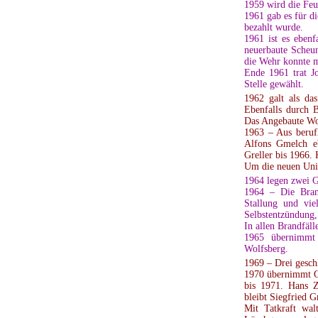
1959 wird die Feu
1961 gab es für d
bezahlt wurde.
1961 ist es ebenf
neuerbaute Scheun
die Wehr konnte m
Ende 1961 trat J
Stelle gewählt.
1962 galt als da
Ebenfalls durch 
Das Angebaute Wo
1963 – Aus beruf
Alfons Gmelch eb
Greller bis 1966.
Um die neuen Uni
1964 legen zwei G
1964 – Die Bran
Stallung und vie
Selbstentzündung
In allen Brandfäll
1965 übernimmt 
Wolfsberg.
1969 – Drei gesch
1970 übernimmt G
bis 1971. Hans Z
bleibt Siegfried 
Mit Tatkraft wa