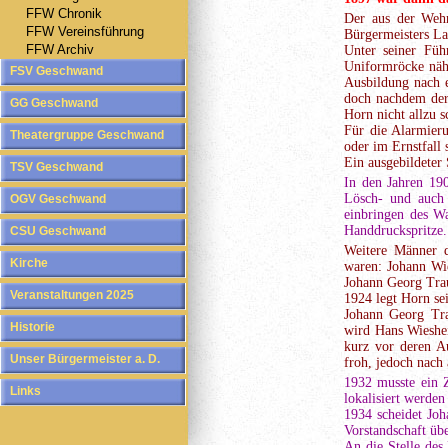
FFW Chronik
Der aus der Wehr
FFW Vereinsführung
Bürgermeisters Lau
FFW Archiv
Unter seiner Führ
Uniformröcke näht
FSV Geschwand
Ausbildung nach e
doch nachdem der
GG Geschwand
Horn nicht allzu s
Für die Alarmieru
Theatergruppe Geschwand
oder im Ernstfall
Ein ausgebildeter 
TSV Geschwand
In den Jahren 19
Lösch- und auch
OGV Geschwand
einbringen des Wa
Handdruckspritze.
CSU Geschwand
Weitere Männer d
Kirche
waren: Johann Wie
Johann Georg Trau
Veranstaltungen 2025
1924 legt Horn se
Johann Georg Tra
Historie
wird Hans Wieshe
kurz vor deren A
Unser Bürgermeister a. D.
froh, jedoch nach
1932 musste ein 
Links
lokalisiert werden
1934 scheidet Jo
Vorstandschaft übe
An die Stelle des