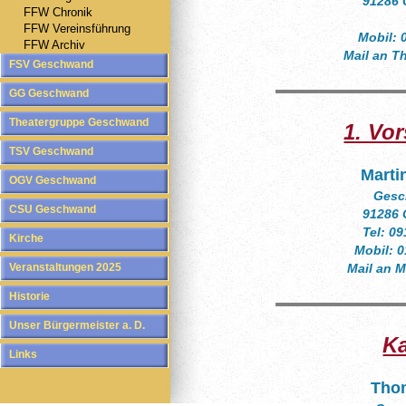
91286 
FFW Chronik
FFW Vereinsführung
Mobil: 
FFW Archiv
Mail an T
FSV Geschwand
GG Geschwand
Theatergruppe Geschwand
1. Vor
TSV Geschwand
Marti
OGV Geschwand
Gesc
CSU Geschwand
91286 
Tel: 0
Kirche
Mobil: 
Veranstaltungen 2025
Mail an M
Historie
Unser Bürgermeister a. D.
Ka
Links
Tho