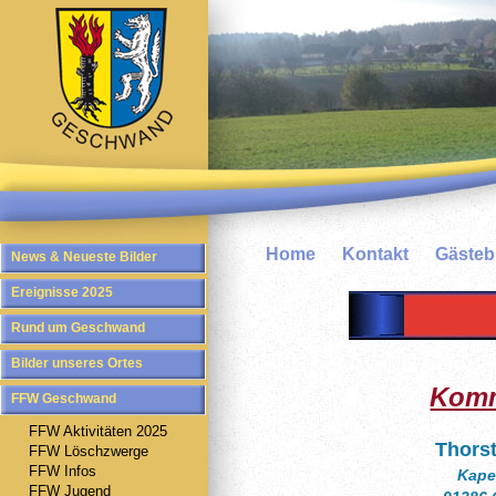
Home
Kontakt
Gäste
News & Neueste Bilder
Ereignisse 2025
Rund um Geschwand
Bilder unseres Ortes
Kom
FFW Geschwand
FFW Aktivitäten 2025
Thorst
FFW Löschzwerge
FFW Infos
Kape
FFW Jugend