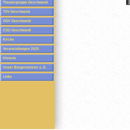
Theatergruppe Geschwand
TSV Geschwand
OGV Geschwand
CSU Geschwand
Kirche
Veranstaltungen 2025
Historie
Unser Bürgermeister a. D.
Links