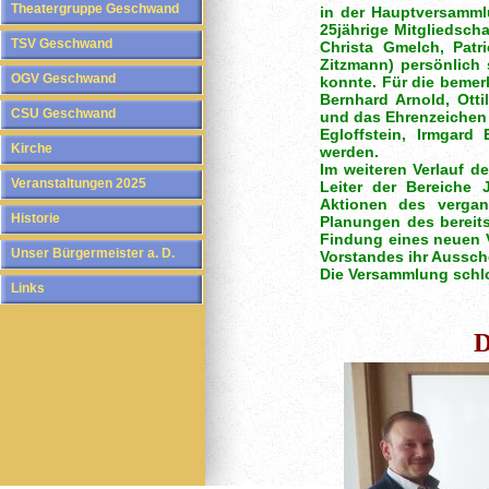
Theatergruppe Geschwand
in der Hauptversamml
25jährige Mitgliedscha
TSV Geschwand
Christa Gmelch, Patri
Zitzmann) persönlich
OGV Geschwand
konnte. Für die bemer
Bernhard Arnold, Otti
CSU Geschwand
und das Ehrenzeichen 
Egloffstein, Irmgard
Kirche
werden.
Im weiteren Verlauf d
Veranstaltungen 2025
Leiter der Bereiche
Aktionen des vergan
Historie
Planungen des bereit
Findung eines neuen V
Unser Bürgermeister a. D.
Vorstandes ihr Aussc
Die Versammlung schl
Links
D