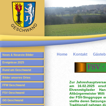
Home
Kontakt
Gäste
News & Neueste Bilder
Ereignisse 2025
Rund um Geschwand
Bilder unseres Ortes
Zur Jahreshauptvers
FFW Geschwand
am 16.02.2025 ersc
Ehrenmitglieder H
FSV Geschwand
Altbürgermeister Will
der FSV-Singgruppe er
GG Geschwand
stellte deren Satzungs
Traditionell nehmen di