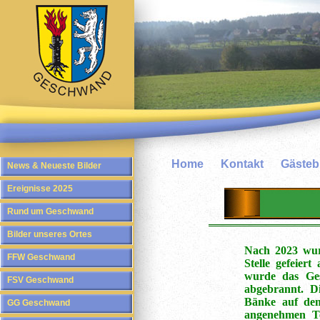
Home
Kontakt
Gäste
News & Neueste Bilder
Ereignisse 2025
Rund um Geschwand
Bilder unseres Ortes
Nach 2023 wur
FFW Geschwand
Stelle gefeie
wurde das Ges
FSV Geschwand
abgebrannt. D
Bänke auf de
GG Geschwand
angenehmen Te