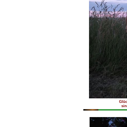
Glüc
sin