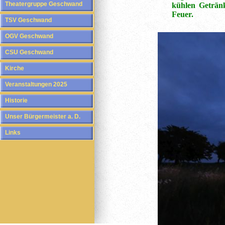
Theatergruppe Geschwand
kühlen Geträn
Feuer.
TSV Geschwand
OGV Geschwand
CSU Geschwand
Kirche
Veranstaltungen 2025
Historie
Unser Bürgermeister a. D.
Links