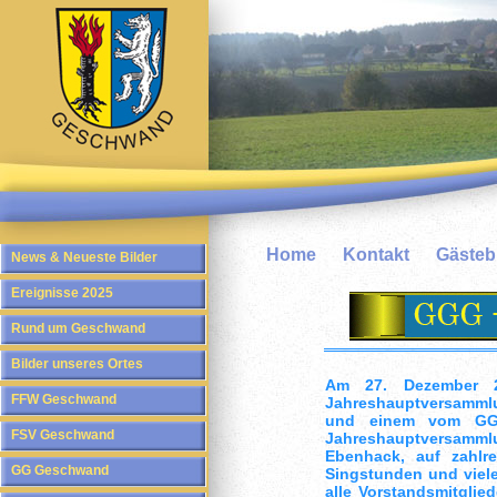
Home
Kontakt
Gäste
News & Neueste Bilder
Ereignisse 2025
Rund um Geschwand
Bilder unseres Ortes
Am 27. Dezember 20
FFW Geschwand
Jahreshauptversammlu
und einem vom GGG
FSV Geschwand
Jahreshauptversamml
Ebenhack, auf zahlre
GG Geschwand
Singstunden und viel
alle Vorstandsmitglied