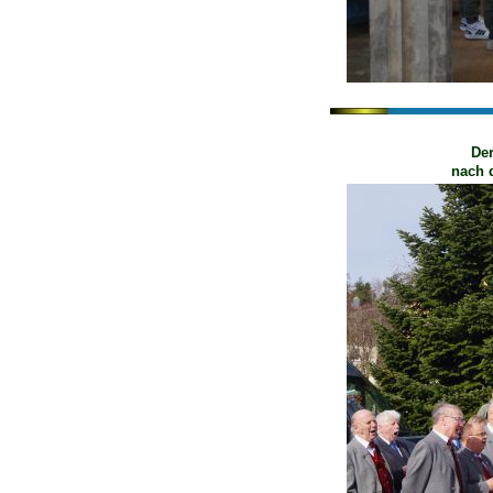
De
nach 