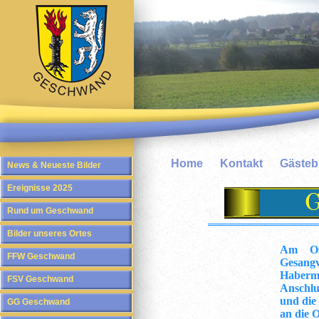
Home
Kontakt
Gäste
News & Neueste Bilder
Ereignisse 2025
Rund um Geschwand
Bilder unseres Ortes
Am Os
FFW Geschwand
Gesang
Haberma
FSV Geschwand
Anschl
und die
GG Geschwand
an
die 