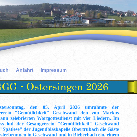
buch
Anfahrt
Impressum
tersonntag, den 05. April 2026 umrahmte der
verein "Gemütlichkeit" Geschwand den von Markus
nn zelebrierten Wortgottesdienst mit vier Liedern. Im
uss lud der
Gesangverein "Gemütlichkeit" Geschwand
 "Spätlese" der Jugendblaskapelle Obertrubach die Gäste
Osterbrunnen in Geschwand und in Bieberbach ein, einem