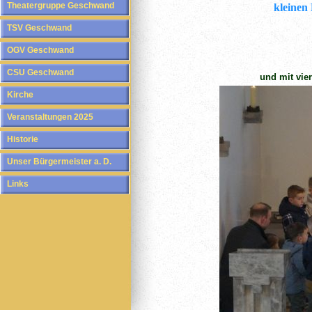
Theatergruppe Geschwand
kleinen
TSV Geschwand
OGV Geschwand
CSU Geschwand
und mit vie
Kirche
Veranstaltungen 2025
Historie
Unser Bürgermeister a. D.
Links