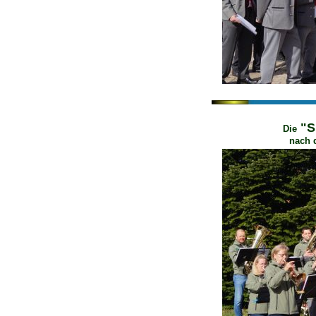
"S
Die
nach 