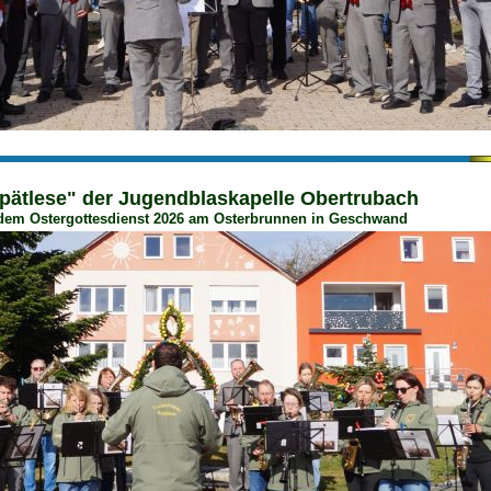
pätlese" der Jugendblaskapelle Obertrubach
dem Ostergottesdienst 2026 am Osterbrunnen in Geschwand