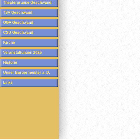
Theatergruppe Geschwand
TSV Geschwand
OGV Geschwand
CSU Geschwand
Kirche
Veranstaltungen 2025
Historie
Unser Bürgermeister a. D.
Links