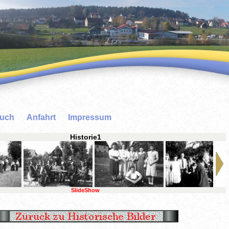
buch
Anfahrt
Impressum
Historie1
SlideShow