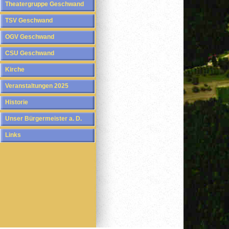
Theatergruppe Geschwand
TSV Geschwand
OGV Geschwand
CSU Geschwand
Kirche
Veranstaltungen 2025
Historie
Unser Bürgermeister a. D.
Links