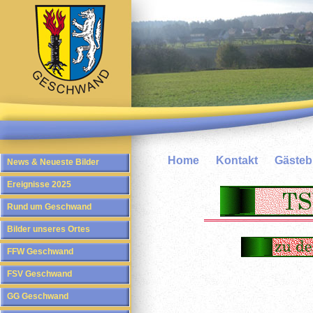
Home
Kontakt
Gäste
News & Neueste Bilder
Ereignisse 2025
Rund um Geschwand
Bilder unseres Ortes
FFW Geschwand
FSV Geschwand
GG Geschwand