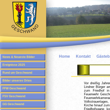
Home
Kontakt
Gäste
News & Neueste Bilder
Ereignisse 2025
Rund um Geschwand
Bilder unseres Ortes
Vor dreißig Jah
Lindner Bürger a
FFW Geschwand
zum Friedhof in
Feuerwehr Gesch
FSV Geschwand
Feuerwehrkame
Volkstrauertage
GG Geschwand
Kirche hinauf zum
Friedhofsgang k