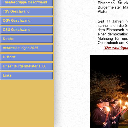
Theatergruppe Geschwand
Ehrenmahl für di
Bürgermeister Ma
TSV Geschwand
Platon:
OGV Geschwand
Seit 77 Jahren h
schnell sich die 
CSU Geschwand
dem Einmarsch ru
einer demokratis
Mahnung für un
Kirche
Obertrubach am K
"Der wichtigs
Veranstaltungen 2025
Historie
Unser Bürgermeister a. D.
Links