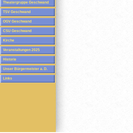
Theatergruppe Geschwand
TSV Geschwand
OGV Geschwand
CSU Geschwand
Kirche
Veranstaltungen 2025
Historie
Unser Bürgermeister a. D.
Links