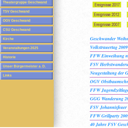
Theatergruppe Geschwand
TSV Geschwand
OGV Geschwand
CSU Geschwand
Geschwander Weihn
Kirche
Volkstrauertag 2009
Veranstaltungen 2025
FFW Einweihung neu
Historie
FSV Herbstwander
Unser Bürgermeister a. D.
Neugestaltung der
Links
OGV Obstbaumschni
FFW Jugendzeltlag
GGG Wanderung 2
FSV Johannisfeuer
FFW Grillparty 200
40 Jahre FSV Ges