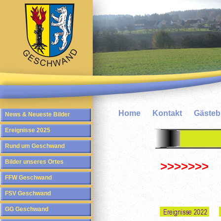
Home
Kontakt
Gäste
News & Neueste Bilder
Ereignisse 2025
Rund um Geschwand
Bilder unseres Ortes
>>>>>>>
FFW Geschwand
FSV Geschwand
GG Geschwand